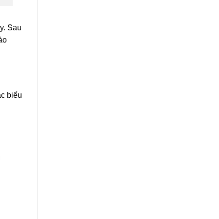
ay. Sau
ào
c biểu