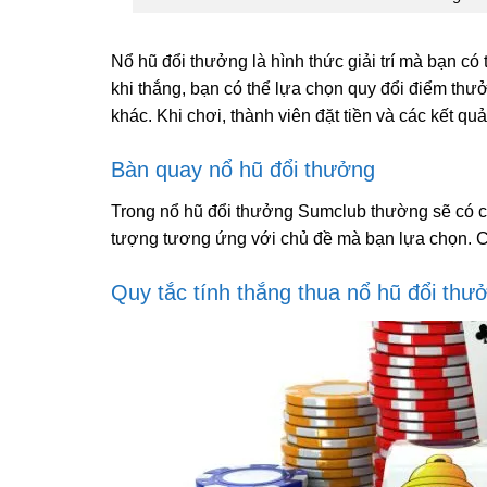
Nổ hũ đổi thưởng là hình thức giải trí mà bạn có
khi thắng, bạn có thể lựa chọn quy đổi điểm thư
khác. Khi chơi, thành viên đặt tiền và các kết q
Bàn quay nổ hũ đổi thưởng
Trong nổ hũ đổi thưởng Sumclub thường sẽ có 
tượng tương ứng với chủ đề mà bạn lựa chọn. C
Quy tắc tính thắng thua nổ hũ đổi th