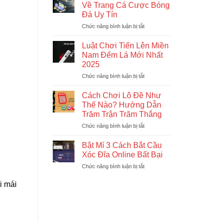
Dách
Về Trang Cá Cược Bóng
Như
Đá Uy Tín
Thế
Chức năng bình luận bị tắt
ở
Nào
Giải
–
Đáp
Hướng
Luật Chơi Tiến Lên Miền
Những
Dẫn
Nam Đếm Lá Mới Nhất
Câu
Chi
2025
Hỏi
Tiết
Chức năng bình luận bị tắt
ở
Về
Từ
Luật
Trang
A
Chơi
Cá
Đến
Cách Chơi Lô Đề Như
Tiến
Cược
Z
Thế Nào? Hướng Dẫn
Lên
Bóng
Trăm Trận Trăm Thắng
Miền
Đá
Chức năng bình luận bị tắt
ở
Nam
Uy
Cách
Đếm
Tín
Chơi
Lá
Bật Mí 3 Cách Bắt Cầu
Lô
Mới
Xóc Đĩa Online Bất Bại
Đề
Nhất
Chức năng bình luận bị tắt
ở
Như
2025
Bật
Thế
Mí
i mái
Nào?
3
Hướng
Cách
Dẫn
Bắt
Trăm
Cầu
Trận