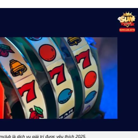
club là dịch vụ giải trí được yêu thích 2025.