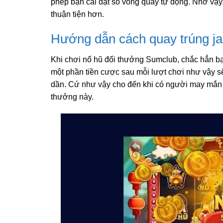
phép bạn cài đặt số vòng quay tự động. Nhờ vậy, 
thuận tiện hơn.
Hướng dẫn cách quay trúng jac
Khi chơi nổ hũ đổi thưởng Sumclub, chắc hẳn bạ
một phần tiền cược sau mỗi lượt chơi như vậy s
dần. Cứ như vậy cho đến khi có người may mắn 
thưởng này.