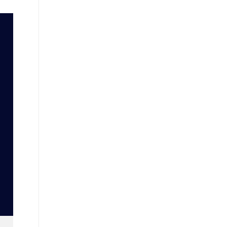
Xóc
Trăm
Đĩa
Thắng
Online
Bất
Bại