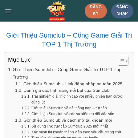
Bỏ
ĐĂNG
ĐĂNG
qua
KÝ
NHẬP
nội
dung
Giới Thiệu Sumclub – Cổng Game Giải Trí
TOP 1 Thị Trường
Mục Lục
Giới Thiệu Sumclub – Cổng Game Giải Trí TOP 1 Thị
Trường
Giới thiệu Sumclub – Link đăng nhập an toàn 2025
Đánh giá các tính năng nổi bật của Sumclub
Trải nghiệm giải trí đỉnh cao với nhiều phiên bản cược
cùng lúc
Giới thiệu Sumclub về hệ thống nạp – rút tiền
Giới thiệu Sumclub về các sự kiện ưu đãi đặc sắc
Giới thiệu Sumclub về cách mở tài khoản mới
Sử dụng link truy cập Sumclub 2025 mới nhất
Xác minh tài khoản thành viên theo yêu cầu trang chủ