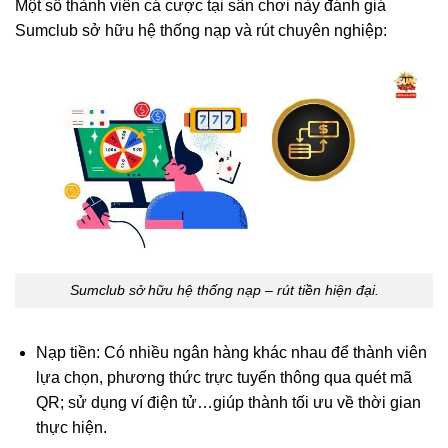
Một số thành viên cá cược tại sân chơi này đánh giá
Sumclub sở hữu hệ thống nạp và rút chuyên nghiệp:
Sumclub sở hữu hệ thống nạp – rút tiền hiện đại.
Nạp tiền: Có nhiều ngân hàng khác nhau để thành viên
lựa chọn, phương thức trực tuyến thông qua quét mã
QR; sử dụng ví điện tử…giúp thành tối ưu về thời gian
thực hiện.