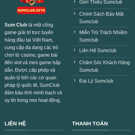
Giới Thiệu Sumclub
Chính Sách Bảo Mật
Sumclub
Sum Club
là một cổng
Miễn Trừ Trách Nhiệm
game giải trí trực tuyến
Sumclub
hàng đầu tại Việt Nam,
cung cấp đa dạng các trò
Liên Hệ Sumclub
chơi từ casino, game bài
đến slot và mini game hấp
Chăm Sóc Khách Hàng
dẫn. Được cấp phép và
Sumclub
quản lý bởi các cơ quan
Đại Lý Sumclub
pháp lý quốc tế, SumClub
đảm bảo tính minh bạch và
uy tín trong mọi hoạt động.
LIÊN HỆ
THANH TOÁN