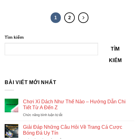
1
2
Tìm kiếm
TÌM
KIẾM
BÀI VIẾT MỚI NHẤT
Chơi Xì Dách Như Thế Nào – Hướng Dẫn Chi
Tiết Từ A Đến Z
Chức năng bình luận bị tắt
ở
Chơi
Xì
Giải Đáp Những Câu Hỏi Về Trang Cá Cược
Dách
Bóng Đá Uy Tín
Như