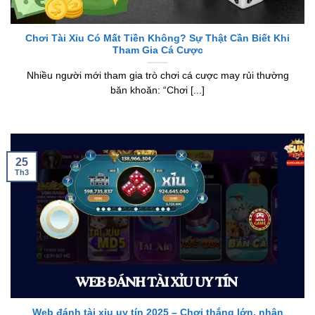
Chơi Tài Xỉu Có Mất Tiền Không? Sự Thật Cần Biết Khi
Tham Gia Cá Cược
Nhiều người mới tham gia trò chơi cá cược may rủi thường
băn khoăn: “Chơi [...]
25
Th3
Web đánh tài xỉu uy tín 2025 – Chơi thắng lớn, nhận