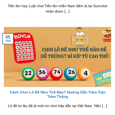
Tiến lên hay Luật chơi Tiến lên miền Nam đếm lá tại Sumclub
nhận được [...]
05
Th4
Cách Chơi Lô Đề Như Thế Nào? Hướng Dẫn Trăm Trận
Trăm Thắng
Lô đề từ lâu đã là một trò chơi hấp dẫn tại Việt Nam. Nếu [...]