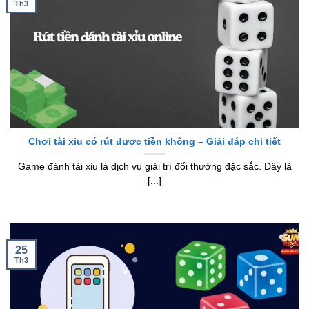
Th3
Chơi tài xỉu có rút được tiền không – Giải đáp chi tiết
Game đánh tài xỉu là dịch vụ giải trí đổi thưởng đặc sắc. Đây là
[...]
25
Th3