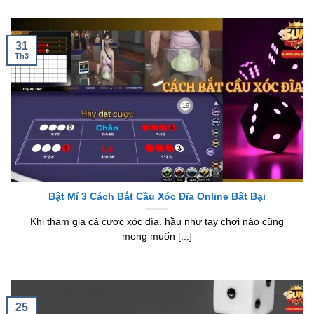
31
Th3
Bật Mí 3 Cách Bắt Cầu Xóc Đĩa Online Bất Bại
Khi tham gia cá cược xóc đĩa, hầu như tay chơi nào cũng
mong muốn [...]
25