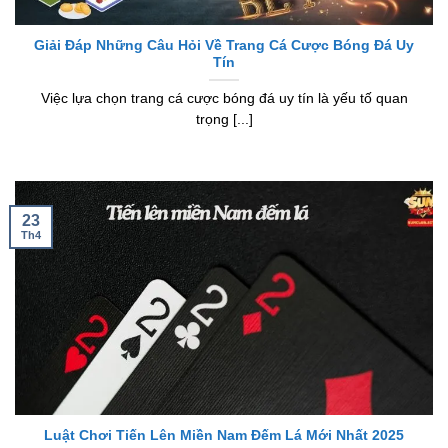
Giải Đáp Những Câu Hỏi Về Trang Cá Cược Bóng Đá Uy
Tín
Việc lựa chọn trang cá cược bóng đá uy tín là yếu tố quan
trọng [...]
23
Th4
Luật Chơi Tiến Lên Miền Nam Đếm Lá Mới Nhất 2025