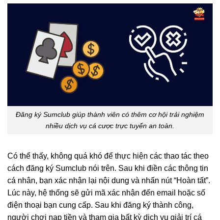
Đăng ký Sumclub giúp thành viên có thêm cơ hội trải nghiệm
nhiều dịch vụ cá cược trực tuyến an toàn.
Có thể thấy, không quá khó để thực hiện các thao tác theo
cách đăng ký Sumclub nói trên. Sau khi điền các thông tin
cá nhân, bạn xác nhận lại nội dung và nhấn nút “Hoàn tất”.
Lúc này, hệ thống sẽ gửi mã xác nhận đến email hoặc số
điện thoại bạn cung cấp. Sau khi đăng ký thành công,
người chơi nạp tiền và tham gia bất kỳ dịch vụ giải trí cá