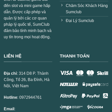
đến slot và mini game hấp
Chăm Sóc Khách Hàng
dẫn. Được cấp phép và
Sumclub
quản lý bởi các cơ quan
Đại Lý Sumclub
pháp lý quốc tế, SumClub
đảm bảo tính minh bạch và
uy tín trong mọi hoạt động.
LIÊN HỆ
THANH TOÁN
Địa chỉ
:
314 D8 P. Thành
Công, Tổ 26, Ba Đình, Hà
Nội, Việt Nam
Hotline
:
0972944761
Email
: