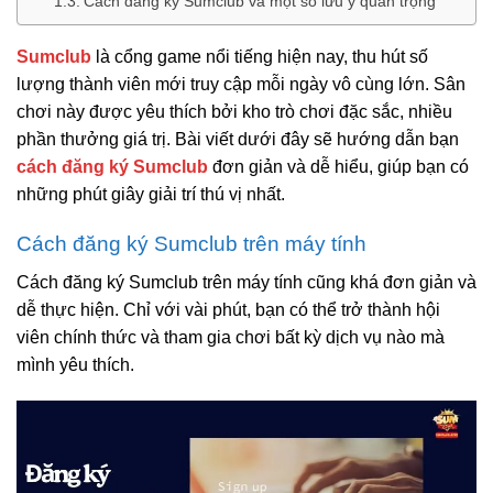
Cách đăng ký Sumclub và một số lưu ý quan trọng
Sumclub
là cổng game nổi tiếng hiện nay, thu hút số
lượng thành viên mới truy cập mỗi ngày vô cùng lớn. Sân
chơi này được yêu thích bởi kho trò chơi đặc sắc, nhiều
phần thưởng giá trị. Bài viết dưới đây sẽ hướng dẫn bạn
cách đăng ký Sumclub
đơn giản và dễ hiểu, giúp bạn có
những phút giây giải trí thú vị nhất.
Cách đăng ký Sumclub trên máy tính
Cách đăng ký Sumclub trên máy tính cũng khá đơn giản và
dễ thực hiện. Chỉ với vài phút, bạn có thể trở thành hội
viên chính thức và tham gia chơi bất kỳ dịch vụ nào mà
mình yêu thích.