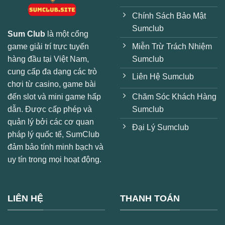
Chính Sách Bảo Mật
Sumclub
Sum Club
là một cổng
Miễn Trừ Trách Nhiệm
game giải trí trực tuyến
Sumclub
hàng đầu tại Việt Nam,
cung cấp đa dạng các trò
Liên Hệ Sumclub
chơi từ casino, game bài
đến slot và mini game hấp
Chăm Sóc Khách Hàng
dẫn. Được cấp phép và
Sumclub
quản lý bởi các cơ quan
Đại Lý Sumclub
pháp lý quốc tế, SumClub
đảm bảo tính minh bạch và
uy tín trong mọi hoạt động.
LIÊN HỆ
THANH TOÁN