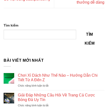
thưởng dễ dàng
Tìm kiếm
TÌM
KIẾM
BÀI VIẾT MỚI NHẤT
Chơi Xì Dách Như Thế Nào – Hướng Dẫn Chi
Tiết Từ A Đến Z
Chức năng bình luận bị tắt
ở
Chơi
Xì
Giải Đáp Những Câu Hỏi Về Trang Cá Cược
Dách
Bóng Đá Uy Tín
Như
Chức năng bình luận bị tắt
ở
Thế