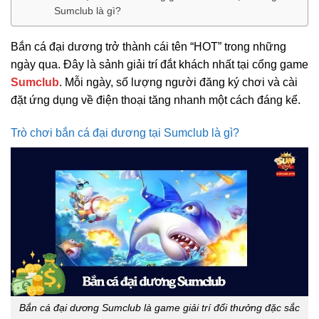
Sumclub là gì?
Bắn cá đại dương trở thành cái tên “HOT” trong những
ngày qua. Đây là sảnh giải trí đắt khách nhất tại cổng game
Sumclub
. Mỗi ngày, số lượng người đăng ký chơi và cài
đặt ứng dụng về điện thoại tăng nhanh một cách đáng kể.
Trò chơi bắn cá đại dương tại Sumclub là gì?
Bắn cá đại dương Sumclub là game giải trí đổi thưởng đặc sắc