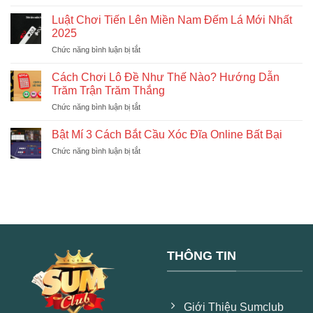
Giải
Nào
Đáp
Luật Chơi Tiến Lên Miền Nam Đếm Lá Mới Nhất
–
Những
Hướng
2025
Câu
Dẫn
Chức năng bình luận bị tắt
ở
Hỏi
Chi
Luật
Về
Tiết
Chơi
Cách Chơi Lô Đề Như Thế Nào? Hướng Dẫn
Trang
Từ
Tiến
Cá
Trăm Trận Trăm Thắng
A
Lên
Cược
Đến
Chức năng bình luận bị tắt
ở
Miền
Bóng
Z
Cách
Nam
Đá
Chơi
Bật Mí 3 Cách Bắt Cầu Xóc Đĩa Online Bất Bại
Đếm
Uy
Lô
Lá
Tín
Chức năng bình luận bị tắt
ở
Đề
Mới
Bật
Như
Nhất
Mí
Thế
2025
3
Nào?
Cách
Hướng
Bắt
Dẫn
Cầu
Trăm
Xóc
Trận
Đĩa
Trăm
THÔNG TIN
Online
Thắng
Bất
Bại
Giới Thiệu Sumclub