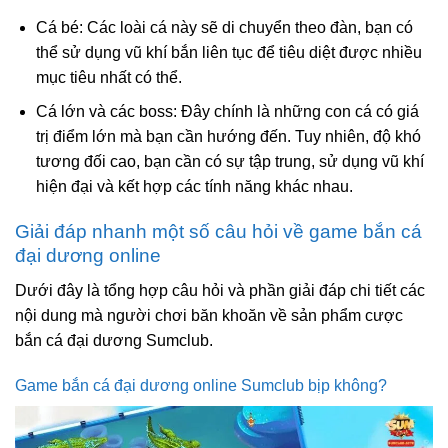
Cá bé: Các loài cá này sẽ di chuyển theo đàn, bạn có
thể sử dụng vũ khí bắn liên tục để tiêu diệt được nhiều
mục tiêu nhất có thể.
Cá lớn và các boss: Đây chính là những con cá có giá
trị điểm lớn mà bạn cần hướng đến. Tuy nhiên, độ khó
tương đối cao, bạn cần có sự tập trung, sử dụng vũ khí
hiện đại và kết hợp các tính năng khác nhau.
Giải đáp nhanh một số câu hỏi về game bắn cá
đại dương online
Dưới đây là tổng hợp câu hỏi và phần giải đáp chi tiết các
nội dung mà người chơi băn khoăn về sản phẩm cược
bắn cá đại dương Sumclub.
Game bắn cá đại dương online Sumclub bịp không?