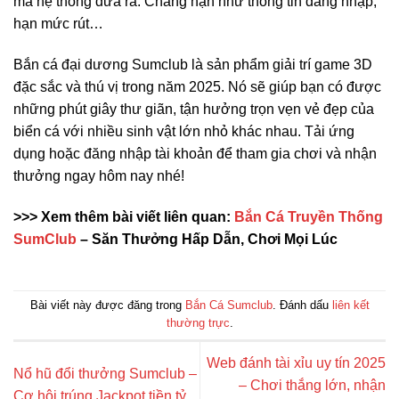
mà hệ thống đưa ra. Chẳng hạn như thông tin đăng nhập,
hạn mức rút…
Bắn cá đại dương Sumclub là sản phẩm giải trí game 3D
đặc sắc và thú vị trong năm 2025. Nó sẽ giúp bạn có được
những phút giây thư giãn, tận hưởng trọn vẹn vẻ đẹp của
biển cá với nhiều sinh vật lớn nhỏ khác nhau. Tải ứng
dụng hoặc đăng nhập tài khoản để tham gia chơi và nhận
thưởng ngay hôm nay nhé!
>>> Xem thêm bài viết liên quan:
Bắn Cá Truyền Thống
SumClub
– Săn Thưởng Hấp Dẫn, Chơi Mọi Lúc
Bài viết này được đăng trong
Bắn Cá Sumclub
. Đánh dấu
liên kết
thường trực
.
Web đánh tài xỉu uy tín 2025
Nổ hũ đổi thưởng Sumclub –
– Chơi thắng lớn, nhận
Cơ hội trúng Jackpot tiền tỷ