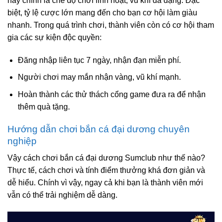
này chính là chế độ chơi linh hoạt, vũ khí đa dạng. Đặc
biệt, tỷ lệ cược lớn mang đến cho bạn cơ hội làm giàu
nhanh. Trong quá trình chơi, thành viên còn có cơ hội tham
gia các sự kiện độc quyền:
Đăng nhập liên tục 7 ngày, nhận đạn miễn phí.
Người chơi may mắn nhận vàng, vũ khí mạnh.
Hoàn thành các thử thách cổng game đưa ra để nhận
thêm quà tặng.
Hướng dẫn chơi bắn cá đại dương chuyên
nghiệp
Vậy cách chơi bắn cá đại dương Sumclub như thế nào?
Thực tế, cách chơi và tính điểm thưởng khá đơn giản và
dễ hiểu. Chính vì vậy, ngay cả khi bạn là thành viên mới
vẫn có thể trải nghiệm dễ dàng.